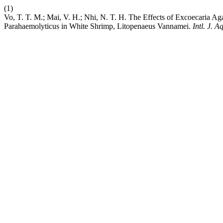
(1)
Vo, T. T. M.; Mai, V. H.; Nhi, N. T. H. The Effects of Excoecaria A
Parahaemolyticus in White Shrimp, Litopenaeus Vannamei.
Intl. J. A